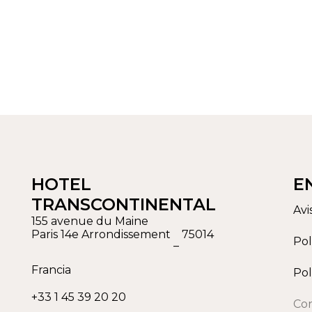
HOTEL
E
TRANSCONTINENTAL
Avi
155 avenue du Maine
Paris 14e Arrondissement
75014
Pol
–
Francia
Pol
+33 1 45 39 20 20
Con